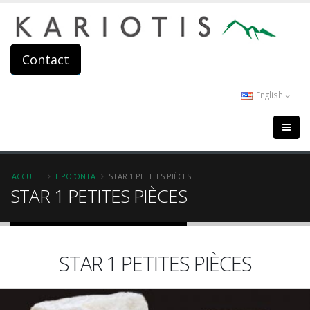
Aller
au
contenu
principal
Contact
English
Fil
ACCUEIL
ΠΡΟΪΌΝΤΑ
STAR 1 PETITES PIÈCES
STAR 1 PETITES PIÈCES
d'Ariane
STAR 1 PETITES PIÈCES