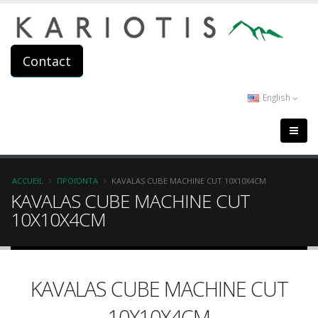
Aller
au
contenu
principal
Contact
English
Fil
ACCUEIL
ΠΡΟΪΌΝΤΑ
KAVALAS CUBE MACHINE CUT 10X10X4CM
KAVALAS CUBE MACHINE CUT
d'Ariane
10X10X4CM
KAVALAS CUBE MACHINE CUT
10X10X4CM