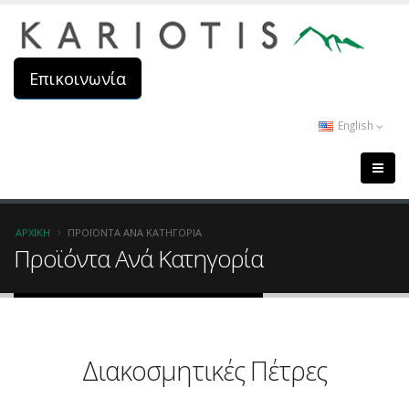
Παράκαμψη
προς
το
κυρίως
Επικοινωνία
περιεχόμενο
English
Breadcrumb
ΑΡΧΙΚΉ
ΠΡΟΪΌΝΤΑ ΑΝΆ ΚΑΤΗΓΟΡΊΑ
Προϊόντα Ανά Κατηγορία
Διακοσμητικές Πέτρες